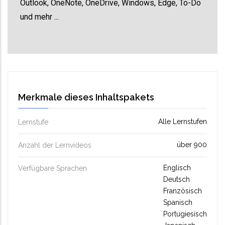
Outlook, OneNote, OneDrive, Windows, Edge, To-Do
und mehr ...
Merkmale dieses Inhaltspakets
Alle Lernstufen
Lernstufe
über 900
Anzahl der Lernvideos
Englisch
Verfügbare Sprachen
Deutsch
Französisch
Spanisch
Portugiesisch