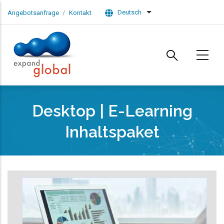
Skip to main content
Deutsch
Angebotsanfrage
Kontakt
List additional actions
Desktop | E-Learning
Inhaltspaket