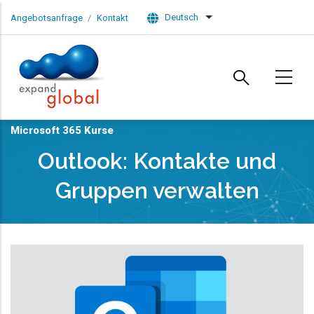
Skip to main content
Deutsch
Angebotsanfrage
Kontakt
List additional actions
Microsoft 365 Kurse
Outlook: Kontakte und
Gruppen verwalten