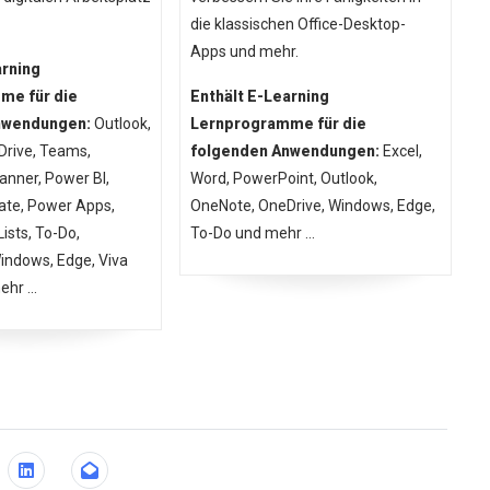
die klassischen Office-Desktop-
Apps und mehr.
arning
me für die
Enthält E-Learning
nwendungen:
Outlook,
Lernprogramme für die
rive, Teams,
folgenden Anwendungen:
Excel,
anner, Power BI,
Word, PowerPoint, Outlook,
te, Power Apps,
OneNote, OneDrive, Windows, Edge,
Lists, To-Do,
To-Do und mehr ...
indows, Edge, Viva
hr ...