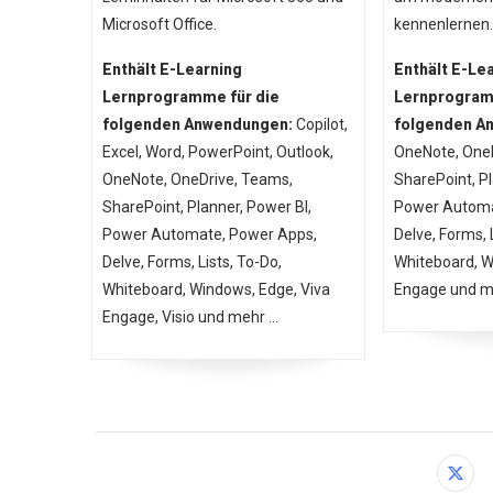
Microsoft Office.
kennenlernen.
Enthält E-Learning
Enthält E-Le
Lernprogramme für die
Lernprogram
folgenden Anwendungen:
Copilot,
folgenden A
Excel, Word, PowerPoint, Outlook,
OneNote, OneD
OneNote, OneDrive, Teams,
SharePoint, Pl
SharePoint, Planner, Power BI,
Power Automa
Power Automate, Power Apps,
Delve, Forms, 
Delve, Forms, Lists, To-Do,
Whiteboard, W
Whiteboard, Windows, Edge, Viva
Engage und me
Engage, Visio und mehr ...