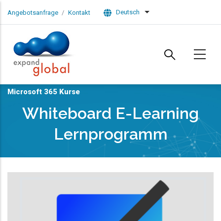
Skip to main content
Deutsch
Angebotsanfrage
Kontakt
List additional actions
Microsoft 365 Kurse
Whiteboard E-Learning
Lernprogramm