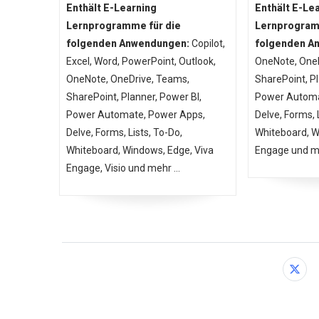
Enthält E-Learning
Enthält E-Le
Lernprogramme für die
Lernprogram
folgenden Anwendungen:
Copilot,
folgenden A
Excel, Word, PowerPoint, Outlook,
OneNote, OneD
OneNote, OneDrive, Teams,
SharePoint, Pl
SharePoint, Planner, Power BI,
Power Automa
Power Automate, Power Apps,
Delve, Forms, 
Delve, Forms, Lists, To-Do,
Whiteboard, W
Whiteboard, Windows, Edge, Viva
Engage und me
Engage, Visio und mehr ...