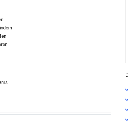
en
ändern
fen
eren
eams