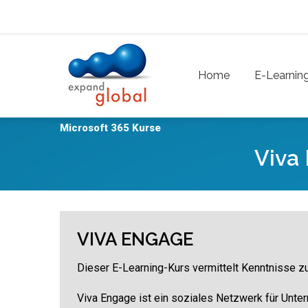
Skip to main content
Main navigation
Home
E-Learnin
Microsoft 365 Kurse
Viva
VIVA ENGAGE
Dieser E-Learning-Kurs vermittelt Kenntnisse 
Viva Engage ist ein soziales Netzwerk für Unte