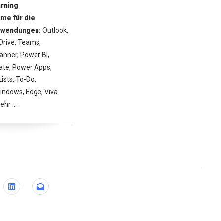
arning
me für die
nwendungen:
Outlook,
rive, Teams,
anner, Power BI,
te, Power Apps,
Lists, To-Do,
indows, Edge, Viva
hr ...