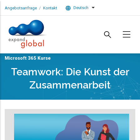
Skip to main content
Deutsch
Angebotsanfrage
Kontakt
List additional actions
Microsoft 365 Kurse
Teamwork: Die Kunst der
Zusammenarbeit